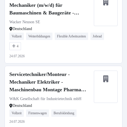
Mechaniker (m/w/d) für
Baumaschinen & Baugeräte -
stationär oder mobil
Wacker Neuson SE
Deutschland
Vollzeit
Weiterbildungen
Flexible Arbeitszeiten
Jobrad
4
24.07.2026
Servicetechniker/Monteur -
Mechaniker Elektriker -
Maschinenbau Montage Pharma
Medizintechnik (m/w/d)
W&K Gesellschaft für Industrietechnik mbH
Deutschland
Vollzeit
Firmenwagen
Berufskleidung
24.07.2026