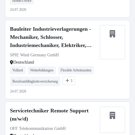
Home-Office
24.07.2026
Bauleiter Industrieverlagerungen -
Mechaniker, Schlosser,
Industriemechaniker, Elektriker,
Techniker m/w/d
SPIE Wind Germany GmbH
Deutschland
Vollzeit
Weiterbildungen
Flexible Arbeitszeiten
3
Berufsunfähigkeitsversicherung
24.07.2026
Servicetechniker Remote Support
(m/w/d)
OFF Telekommunikation GmbH