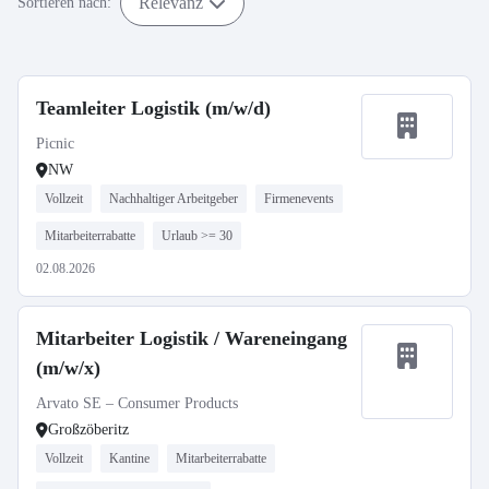
Relevanz
Sortieren nach:
Teamleiter Logistik (m/w/d)
Picnic
NW
Vollzeit
Nachhaltiger Arbeitgeber
Firmenevents
Mitarbeiterrabatte
Urlaub >= 30
02.08.2026
Mitarbeiter Logistik / Wareneingang
(m/w/x)
Arvato SE – Consumer Products
Großzöberitz
Vollzeit
Kantine
Mitarbeiterrabatte